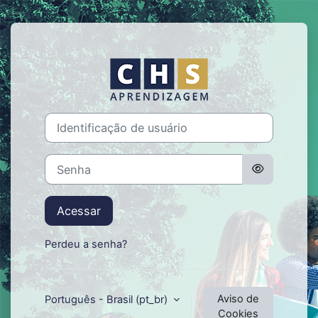
Ir para o conteúdo principal
Acesso a CHS 
Identificação de usuário
Senha
Acessar
Perdeu a senha?
Aviso de
Português - Brasil ‎(pt_br)‎
Cookies